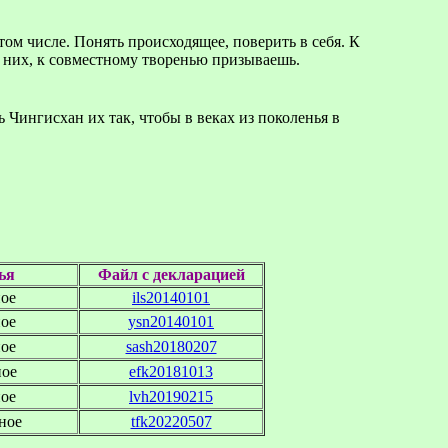
 том числе. Понять происходящее, поверить в себя. К
 них, к совместному творенью призываешь.
 Чингисхан их так, чтобы в веках из поколенья в
ья
Файл c декларацией
ное
ils20140101
ное
ysn20140101
ное
sash20180207
ное
efk20181013
ное
lvh20190215
ное
tfk20220507