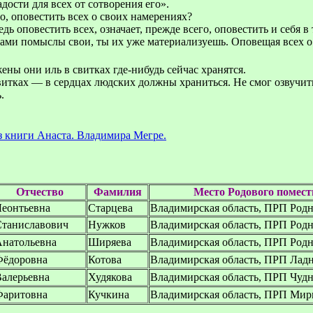
дости для всех от сотворения его».
, оповестить всех о своих намерениях?
ь оповестить всех, означает, прежде всего, оповестить и себя в
вами помыслы свои, ты их уже материализуешь. Оповещая всех о
ны они иль в свитках где-нибудь сейчас хранятся.
итках — в сердцах людских должны храниться. Не смог озвучить
.
 книги Анаста. Владимира Мегре.
Отчество
Фамилия
Место Родового помест
еонтьевна
Старцева
Владимирская область, ПРП Род
Станиславович
Нужков
Владимирская область, ПРП Род
Анатольевна
Ширяева
Владимирская область, ПРП Род
Фёдоровна
Котова
Владимирская область, ПРП Лад
алерьевна
Худякова
Владимирская область, ПРП Чуд
Фаритовна
Кучкина
Владимирская область, ПРП Мир