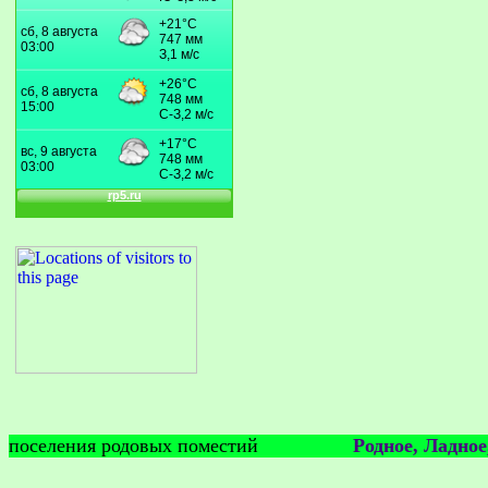
поселения родовых поместий
Родное, Ладное