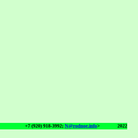
+7 (920) 918-3992;
N@rodnoe.info
>
2022