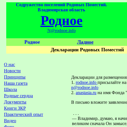
Содружество поселений Родовых Поместий.
Владимирская область
Родное
N@rodnoe.info
Родное
Ладное
Декларации Родовых Поместий
О нас
Новости
Принципы
Декларации для размещения 
1.
rodnoe.info
присылайте на
Наша газета
n@rodnoe.info
Школа
2.
anastasia.ru
на имя Фонда "А
Родные сердца
Документы
В письмо вложите заявление
Книги ЗКР
. . .
Практический опыт
— Владимир, думаю, я начин
Видео
великим сначала Он замысел
Фото