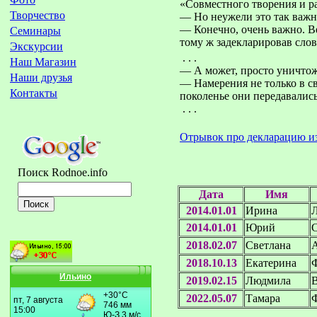
«Совместного творения и ра
Творчество
— Но неужели это так важно
— Конечно, очень важно. Вед
Семинары
тому ж задекларировав сло
Экскурсии
. . .
Наш Магазин
— А может, просто уничтоже
Наши друзья
— Намерения не только в св
Контакты
поколенье они передавались
. . .
Отрывок про декларацию из
Поиск Rodnoe.info
Дата
Имя
2014.01.01
Ирина
Л
2014.01.01
Юрий
2018.02.07
Светлана
2018.10.13
Екатерина
Ильино
2019.02.15
Людмила
В
2022.05.07
Тамара