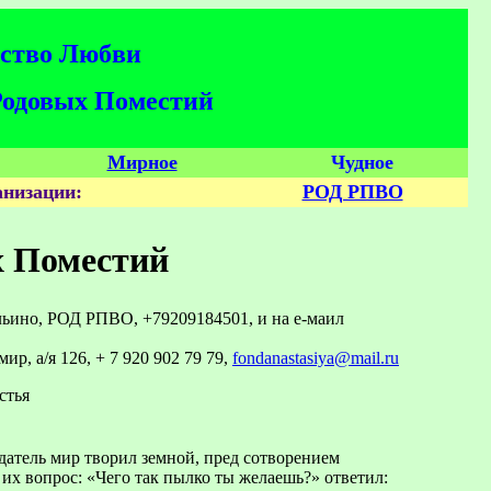
нство Любви
 Родовых Поместий
Мирное
Чудное
низации:
РОД РПВО
х Поместий
Ильино, РОД РПВО, +79209184501, и на е-маил
р, а/я 126, + 7 920 902 79 79
,
fondanastasiya@mail.ru
стья
датель мир творил земной, пред сотворением
их вопрос: «Чего так пылко ты желаешь?» ответил: